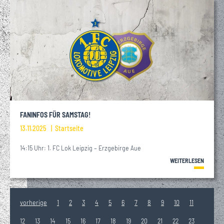
FANINFOS FÜR SAMSTAG!
13.11.2025
Startseite
14:15 Uhr: 1. FC Lok Leipzig – Erzgebirge Aue
WEITERLESEN
vorherige
1
2
3
4
5
6
7
8
9
10
11
12
13
14
15
16
17
18
19
20
21
22
23