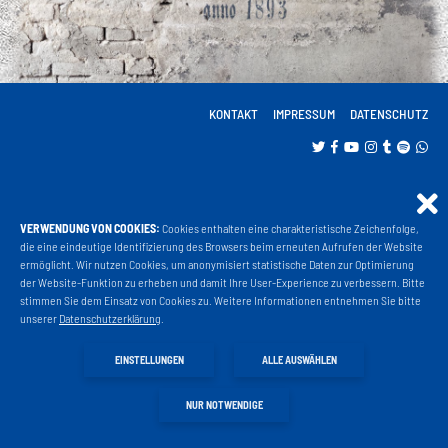
KONTAKT
IMPRESSUM
DATENSCHUTZ
VERWENDUNG VON COOKIES:
Cookies enthalten eine charakteristische Zeichenfolge,
Projekt Liga 3
die eine eindeutige Identifizierung des Browsers beim erneuten Aufrufen der Website
ermöglicht. Wir nutzen Cookies, um anonymisiert statistische Daten zur Optimierung
der Website-Funktion zu erheben und damit Ihre User-Experience zu verbessern. Bitte
stimmen Sie dem Einsatz von Cookies zu. Weitere Informationen entnehmen Sie bitte
Fanshop
unserer
Datenschutzerklärung
.
EINSTELLUNGEN
ALLE AUSWÄHLEN
Fahrkarten
NUR NOTWENDIGE
VIP Tickets