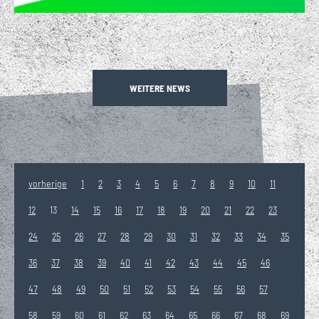
WEITERE NEWS
vorherige
1
2
3
4
5
6
7
8
9
10
11
12
13
14
15
16
17
18
19
20
21
22
23
24
25
26
27
28
29
30
31
32
33
34
35
36
37
38
39
40
41
42
43
44
45
46
47
48
49
50
51
52
53
54
55
56
57
58
59
60
61
62
63
64
65
66
67
68
69