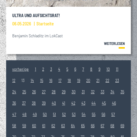
ULTRA UND AUFSICHTSRAT!
06.05.2026
Startseite
Benjamin Schladitz im LokCast
WEITERLESEN
vorherige
1
2
3
4
5
6
7
8
9
10
11
12
13
14
15
16
17
18
19
20
21
22
23
24
25
26
27
28
29
30
31
32
33
34
35
36
37
38
39
40
41
42
43
44
45
46
47
48
49
50
51
52
53
54
55
56
57
58
59
60
61
62
63
64
65
66
67
68
69
70
71
72
73
74
75
76
77
78
79
80
81