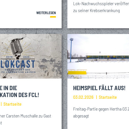
Lok-Nachwuchsspieler veröffen
zu seiner Krebserkrankung
WEITERLESEN
 IN DIE
HEIMSPIEL FÄLLT AUS!
KATION DES FCL!
03.02.2026
Startseite
Startseite
Freitag-Partie gegen Hertha 03 
er Carsten Muschalle zu Gast
abgesagt
t