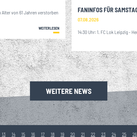
FANINFOS FÜR SAMSTA
 Alter von 61 Jahren verstorben
07.08.2026
WEITERLESEN
14:30 Uhr: 1. FC Lok Leipzig - He
WEITERE NEWS
13
14
15
16
17
18
19
20
21
22
23
24
25
26