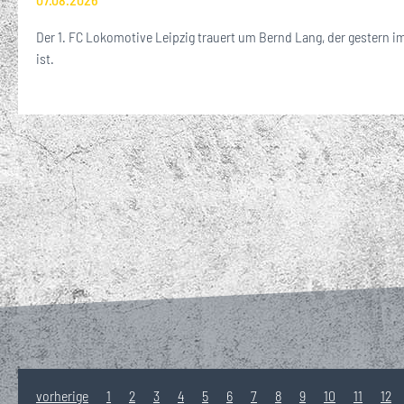
Der 1. FC Lokomotive Leipzig trauert um Bernd Lang, der gestern im
ist.
vorherige
1
2
3
4
5
6
7
8
9
10
11
12