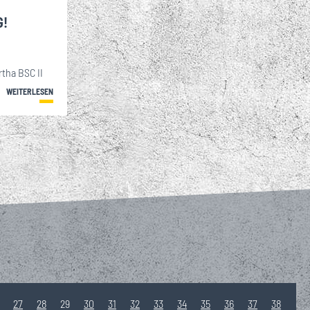
G!
rtha BSC II
WEITERLESEN
27
28
29
30
31
32
33
34
35
36
37
38