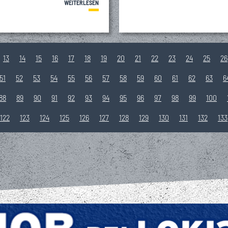
WEITERLESEN
13
14
15
16
17
18
19
20
21
22
23
24
25
26
51
52
53
54
55
56
57
58
59
60
61
62
63
6
88
89
90
91
92
93
94
95
96
97
98
99
100
122
123
124
125
126
127
128
129
130
131
132
133