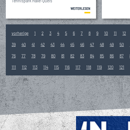
Tennispark Halle-Queis
WEITERLESEN
vorherige
1
2
3
4
5
6
7
8
9
10
11
12
39
40
41
42
43
44
45
46
47
48
49
50
76
77
78
79
80
81
82
83
84
85
86
87
111
112
113
114
115
116
117
118
119
120
121