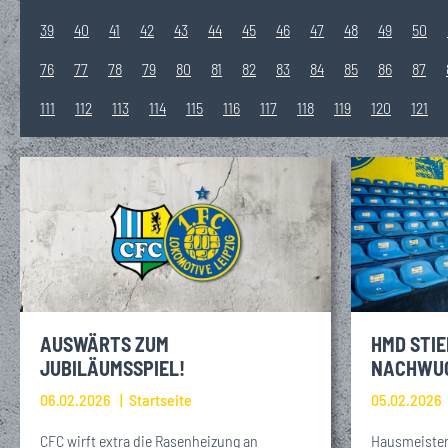
39
40
41
42
43
44
45
46
47
48
49
50
76
77
78
79
80
81
82
83
84
85
86
87
111
112
113
114
115
116
117
118
119
120
121
AUSWÄRTS ZUM
HMD STIE
JUBILÄUMSSPIEL!
NACHWU
06.02.2026
Startseite
05.02.2026
CFC wirft extra die Rasenheizung an
Hausmeister