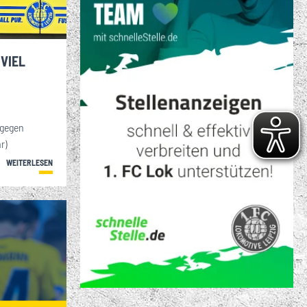
S VIELFÄLTIGE
ENSPORTANGEBOT
. FC LOK LEIPZIG
 VIEL
 gegen
r)
WEITERLESEN