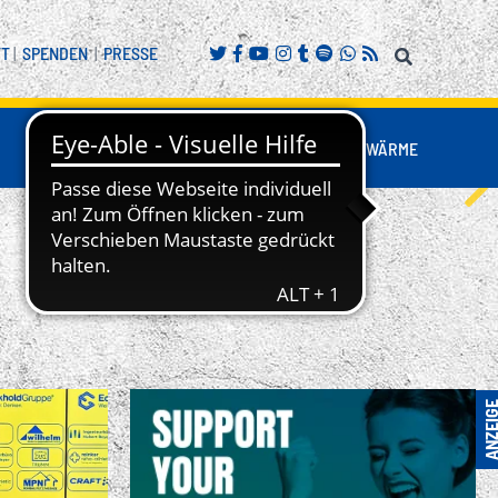
FT
|
SPENDEN
|
PRESSE
FANS
BUSINESS
NESTWÄRME
REITENSPORT