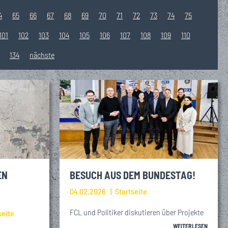
4
65
66
67
68
69
70
71
72
73
74
75
101
102
103
104
105
106
107
108
109
110
134
nächste
EN
BESUCH AUS DEM BUNDESTAG!
04.02.2026
Startseite
FCL und Politiker diskutieren über Projekte
seite
WEITERLESEN