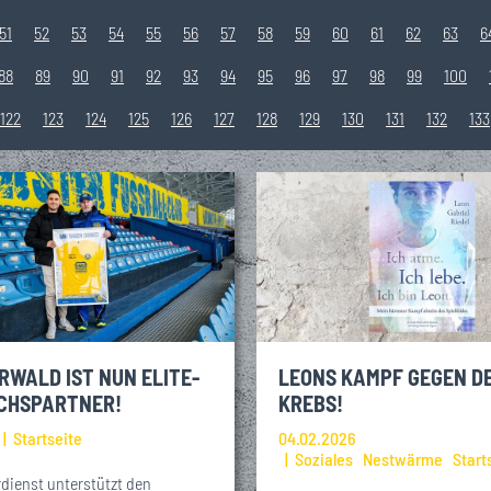
51
52
53
54
55
56
57
58
59
60
61
62
63
6
88
89
90
91
92
93
94
95
96
97
98
99
100
122
123
124
125
126
127
128
129
130
131
132
133
LEONS KAMPF GEGEN D
RWALD IST NUN ELITE-
KREBS!
CHSPARTNER!
04.02.2026
Startseite
Soziales
Nestwärme
Start
dienst unterstützt den