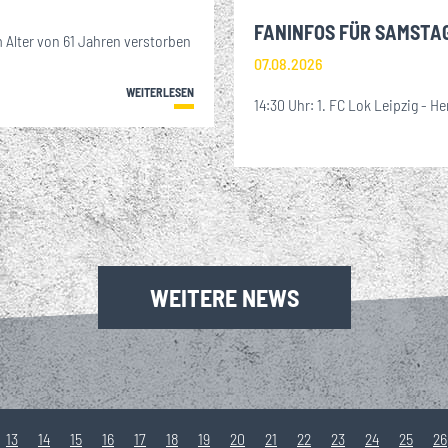
FANINFOS FÜR SAMSTA
 Alter von 61 Jahren verstorben
07.08.2026
WEITERLESEN
14:30 Uhr: 1. FC Lok Leipzig - He
WEITERE NEWS
13
14
15
16
17
18
19
20
21
22
23
24
25
26