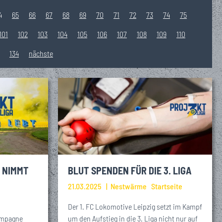
4
65
66
67
68
69
70
71
72
73
74
75
101
102
103
104
105
106
107
108
109
110
134
nächste
A NIMMT
BLUT SPENDEN FÜR DIE 3. LIGA
21.03.2025
Nestwärme
Startseite
Der 1. FC Lokomotive Leipzig setzt im Kampf
Kampagne
um den Aufstieg in die 3. Liga nicht nur auf