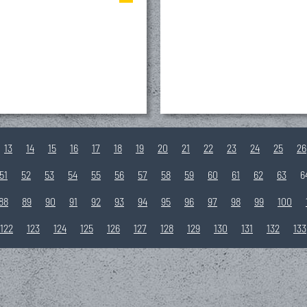
13
14
15
16
17
18
19
20
21
22
23
24
25
26
51
52
53
54
55
56
57
58
59
60
61
62
63
6
88
89
90
91
92
93
94
95
96
97
98
99
100
122
123
124
125
126
127
128
129
130
131
132
133