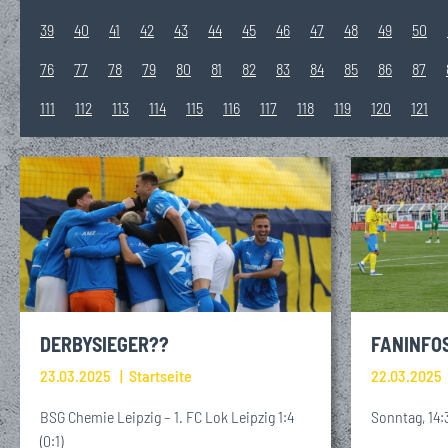
39
40
41
42
43
44
45
46
47
48
49
50
76
77
78
79
80
81
82
83
84
85
86
87
111
112
113
114
115
116
117
118
119
120
121
DERBYSIEGER??
FANINFO
23.03.2025
Startseite
22.03.2025
BSG Chemie Leipzig – 1. FC Lok Leipzig 1:4
Sonntag, 14:
(0:1)