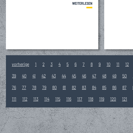
WEITERLESEN
vorherige
1
2
3
4
5
6
7
8
9
10
11
12
39
40
41
42
43
44
45
46
47
48
49
50
76
77
78
79
80
81
82
83
84
85
86
87
111
112
113
114
115
116
117
118
119
120
121