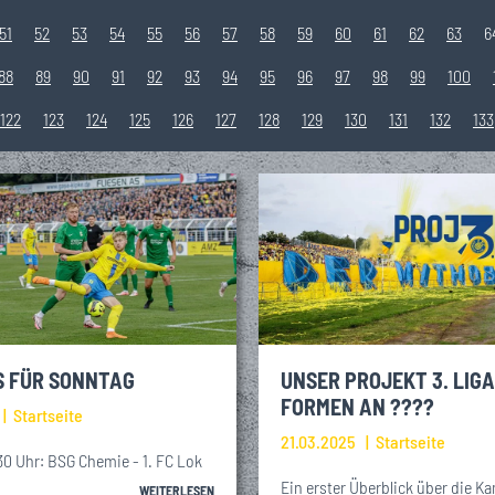
51
52
53
54
55
56
57
58
59
60
61
62
63
6
88
89
90
91
92
93
94
95
96
97
98
99
100
122
123
124
125
126
127
128
129
130
131
132
133
S FÜR SONNTAG
UNSER PROJEKT 3. LIG
FORMEN AN ????
Startseite
21.03.2025
Startseite
30 Uhr: BSG Chemie - 1. FC Lok
Ein erster Überblick über die 
WEITERLESEN