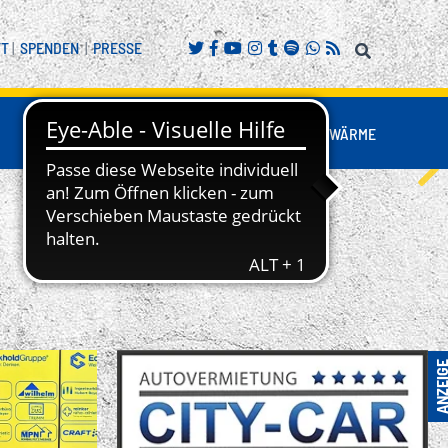
FT
|
SPENDEN
|
PRESSE
FANS
BUSINESS
NESTWÄRME
REITENSPORT