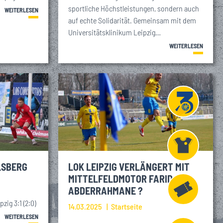
sportliche Höchstleistungen, sondern auch
WEITERLESEN
auf echte Solidarität. Gemeinsam mit dem
Universitätsklinikum Leipzig…
WEITERLESEN
Projekt
Liga 3
LSBERG
LOK LEIPZIG VERLÄNGERT MIT
Fanshop
MITTELFELDMOTOR FARID
ABDERRAHMANE ?
zig 3:1 (2:0)
14.03.2025
Startseite
Fahrkarten
WEITERLESEN