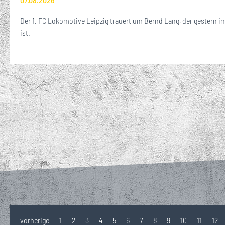
Der 1. FC Lokomotive Leipzig trauert um Bernd Lang, der gestern im
ist.
vorherige
1
2
3
4
5
6
7
8
9
10
11
12