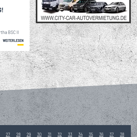
G!
rtha BSC II
WEITERLESEN
27
28
29
30
31
32
33
34
35
36
37
38