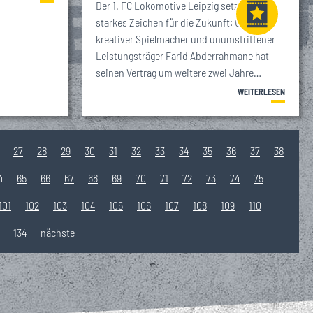
Der 1. FC Lokomotive Leipzig setzt ein
starkes Zeichen für die Zukunft: Unser
kreativer Spielmacher und unumstrittener
VIP
Leistungsträger Farid Abderrahmane hat
Tickets
seinen Vertrag um weitere zwei Jahre…
WEITERLESEN
27
28
29
30
31
32
33
34
35
36
37
38
4
65
66
67
68
69
70
71
72
73
74
75
101
102
103
104
105
106
107
108
109
110
134
nächste