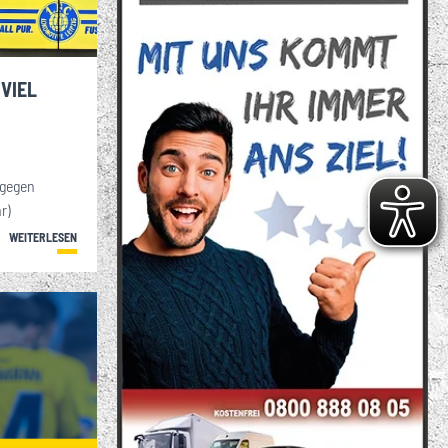
S VIELFÄLTIGE
ENSPORTANGEBOT
. FC LOK LEIPZIG
 VIEL
 gegen
r)
WEITERLESEN