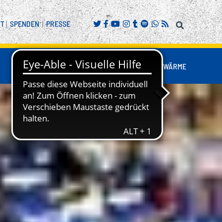
FT
|
SPENDEN
|
PRESSE
FANS
BUSINESS
NESTWÄRME
REITENSPORT