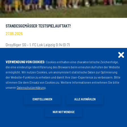
STANDESGEMÄSSER TESTSPIELAUFTAKT!
27.06.2026
Droyßiger SG – 1. FC Lok Leipzig 0:14 (0:7)
WEITERLESEN
VERWENDUNG VON COOKIES:
Cookies enthalten eine charakteristische Zeichenfolge,
Projekt Liga 3
die eine eindeutige Identifizierung des Browsers beim erneuten Aufrufen der Website
ermöglicht. Wir nutzen Cookies, um anonymisiert statistische Daten zur Optimierung
der Website-Funktion zu erheben und damit Ihre User-Experience zu verbessern. Bitte
stimmen Sie dem Einsatz von Cookies zu. Weitere Informationen entnehmen Sie bitte
Fanshop
unserer
Datenschutzerklärung
.
EINSTELLUNGEN
ALLE AUSWÄHLEN
Fahrkarten
NUR NOTWENDIGE
VIP Tickets