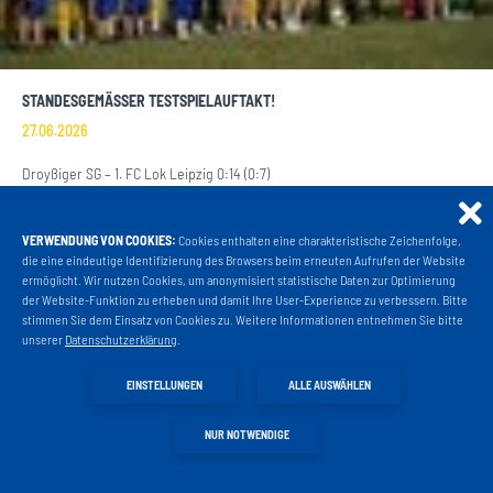
STANDESGEMÄSSER TESTSPIELAUFTAKT!
27.06.2026
Droyßiger SG – 1. FC Lok Leipzig 0:14 (0:7)
WEITERLESEN
VERWENDUNG VON COOKIES:
Cookies enthalten eine charakteristische Zeichenfolge,
Projekt Liga 3
die eine eindeutige Identifizierung des Browsers beim erneuten Aufrufen der Website
ermöglicht. Wir nutzen Cookies, um anonymisiert statistische Daten zur Optimierung
der Website-Funktion zu erheben und damit Ihre User-Experience zu verbessern. Bitte
stimmen Sie dem Einsatz von Cookies zu. Weitere Informationen entnehmen Sie bitte
Fanshop
unserer
Datenschutzerklärung
.
EINSTELLUNGEN
ALLE AUSWÄHLEN
Fahrkarten
NUR NOTWENDIGE
VIP Tickets